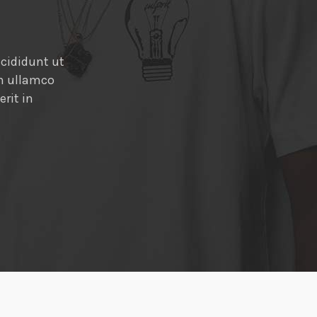
adipisicing elit, sed
ncididunt ut
Ut enim ad minim veniam, quis nostrud exer
on ullamco
commodo consequat. Duis aute irure dolor i
rit in
eu fugiat nulla pariatur. Lorem ipsum dolor
eiusmod tempor incididunt ut labore et do
Nasir Uddin
- CEO BDevs