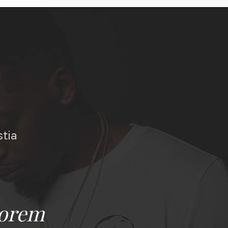
stia
Lorem
Lorem ipsum dolor 