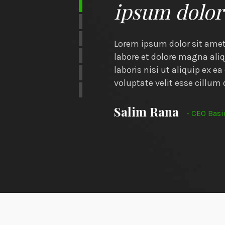
ipsum dolor 
iusmod tempor incididunt ut
Lorem ipsum dolor sit amet,
trud exercitation ullamco
labore et dolore magna ali
or in reprehenderit in
laboris nisi ut aliquip ex 
voluptate velit esse cillum 
Salim Rana
- CEO Bas