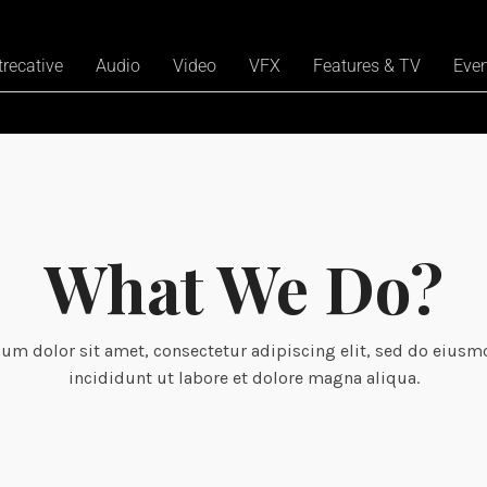
trecative
Audio
Video
VFX
Features & TV
Eve
What We Do?
um dolor sit amet, consectetur adipiscing elit, sed do eius
incididunt ut labore et dolore magna aliqua.