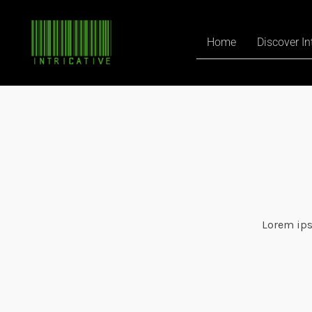
Home
Discover In
Lorem ips