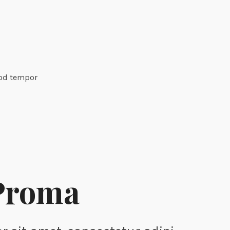
mod tempor
 Proma