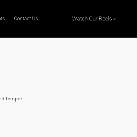
Watch Our Reels >
nts
Contact Us
mod tempor