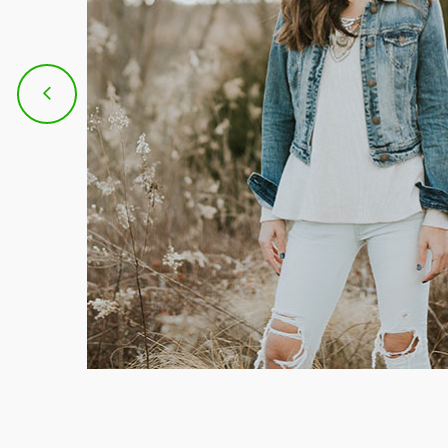
 adipi
usmod
im veniam,
modo
esse cillum